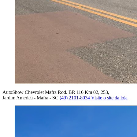
AutoShow Chevrolet Mafra
Rod. BR 116 Km 02, 253,
Jardim America - Mafra - SC
(49) 2101-8034
Visite o site da loja