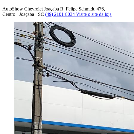
AutoShow Chevrolet Joaçaba
R. Felipe Schmidt, 476,
Centro - Joaçaba - SC
(49) 2101-8034
Visite o site da loja