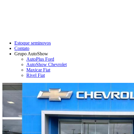
Estoque seminovos
Contato
Grupo AutoShow
AutoPlus Ford
AutoShow Chevrolet
Maxicar Fiat
Rivel Fiat