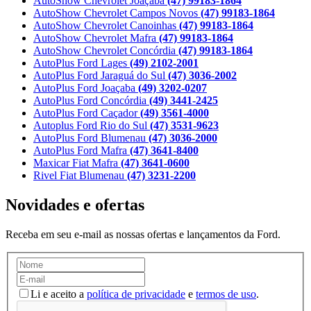
AutoShow Chevrolet Joaçaba
(47) 99183-1864
AutoShow Chevrolet Campos Novos
(47) 99183-1864
AutoShow Chevrolet Canoinhas
(47) 99183-1864
AutoShow Chevrolet Mafra
(47) 99183-1864
AutoShow Chevrolet Concórdia
(47) 99183-1864
AutoPlus Ford Lages
(49) 2102-2001
AutoPlus Ford Jaraguá do Sul
(47) 3036-2002
AutoPlus Ford Joaçaba
(49) 3202-0207
AutoPlus Ford Concórdia
(49) 3441-2425
AutoPlus Ford Caçador
(49) 3561-4000
Autoplus Ford Rio do Sul
(47) 3531-9623
AutoPlus Ford Blumenau
(47) 3036-2000
AutoPlus Ford Mafra
(47) 3641-8400
Maxicar Fiat Mafra
(47) 3641-0600
Rivel Fiat Blumenau
(47) 3231-2200
Novidades e ofertas
Receba em seu e-mail as nossas ofertas e lançamentos da Ford.
Li e aceito a
política de privacidade
e
termos de uso
.