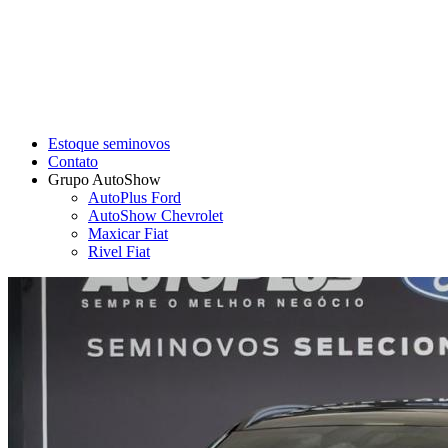
Estoque seminovos
Contato
Grupo AutoShow
AutoPlus Ford
AutoShow Chevrolet
Maxicar Fiat
Rivel Fiat