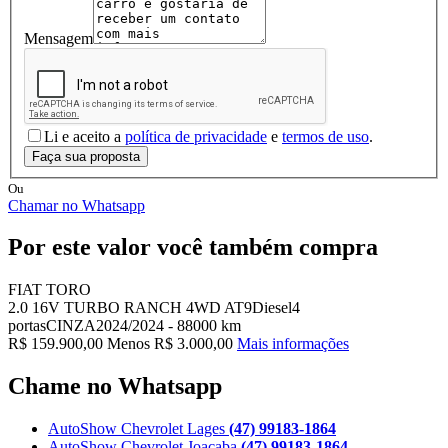
Mensagem
Li e aceito a
política de privacidade
e
termos de uso
.
Faça sua proposta
Ou
Chamar no Whatsapp
Por este valor você também compra
FIAT TORO
2.0 16V TURBO RANCH 4WD AT9
Diesel
4
portas
CINZA
2024/2024
-
88000 km
R$ 159.900,00
Menos R$ 3.000,00
Mais informações
Chame no Whatsapp
AutoShow Chevrolet Lages
(47) 99183-1864
AutoShow Chevrolet Joaçaba
(47) 99183-1864