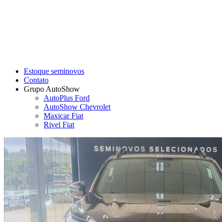
Estoque seminovos
Contato
Grupo AutoShow
AutoPlus Ford
AutoShow Chevrolet
Maxicar Fiat
Rivel Fiat